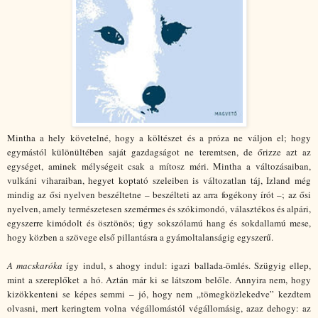
Mintha a hely követelné, hogy a költészet és a próza ne váljon el; hogy
egymástól különültében saját gazdagságot ne teremtsen, de őrizze azt az
egységet, aminek mélységeit csak a mítosz méri. Mintha a változásaiban,
vulkáni viharaiban, hegyet koptató szeleiben is változatlan táj, Izland még
mindig az ősi nyelven beszéltetne – beszélteti az arra fogékony írót –; az ősi
nyelven, amely természetesen szemérmes és szókimondó, választékos és alpári,
egyszerre kimódolt és ösztönös; úgy sokszólamú hang és sokdallamú mese,
hogy közben a szövege első pillantásra a gyámoltalanságig egyszerű.
A macskaróka
így indul, s ahogy indul: igazi ballada-ömlés. Szügyig ellep,
mint a szereplőket a hó. Aztán már ki se látszom belőle. Annyira nem, hogy
kizökkenteni se képes semmi – jó, hogy nem „tömegközlekedve” kezdtem
olvasni, mert keringtem volna végállomástól végállomásig, azaz dehogy: az