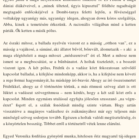
dániai diákéveivel, a „minek ülteted, úgyis kipusztul” földhöz ragadtságát
megtagadó erdőcskéjével a Dombi-tanya feletti lejtőn, a fűvészséggel
voltaképp ugyanúgy más, ugyanúgy idegen, ahogyan down kóros szolgálója,
Abba, kinek a temetésére érkezünk. A racionális világában mind a ketten
páriák. Ők ketten a másik pólus.
Az északi mítosz, a ballada nyelvén viszont ez a másság „otthon van”, ez a
másság a vajákosé, a sámáné, aki állatot bűvöl, bőrevált, álomutazik – s aki a
maga elégtételeit a maga mítoszi „módszereivel” éri el. Mert a mítosz nem
ismeri se a megbocsátást, se a bűnbánatot. A holtak tiszteletét, s a bosszút
viszont igen. A két pólus, Fridrik és a vadász közt fokozatosan szövődő
kapcsolat balladai, a kifejlése mindenképp, akkor is, ha a kifejtése nem követi
a rege formai hagyományát, ha másképp író-bravúr. Ahogy az író összeismertet
Fridrikkel, ahogy az ő történetére térünk, a más ritmusú szöveg alatt is ott
lüktet a vadászat szövegritmusa – nem kérdés, hogy a két szál közt erős a
kapcsolat. Minden egymásra utalással egyfajta jólesően szusszanó „na végre-
érzet” fogott el, a szálak fonódását mindig szinte vártam. Hogy aztán
visszatérve a magányos vadászhoz és zsákmányához már egy teljesen más
minőségű szöveg sodorjon tovább. Egészen a holtak valódi megtiszteléséig, és
a könyörtelen bosszúig. Többet erről a történetről vétek lenne elárulni.
Egyed Veronika fordítása gyönyörű munka, hitelesen őriz magyarul táj-idegen