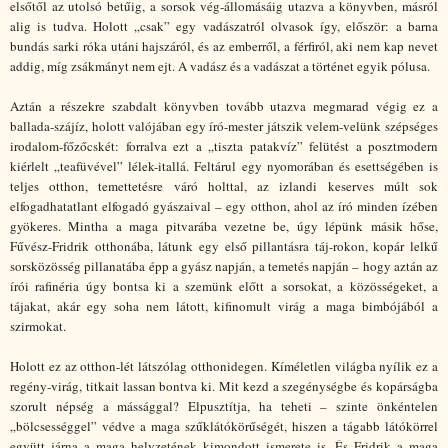
elsőtől az utolsó betűig, a sorsok vég-állomásáig utazva a könyvben, másról
alig is tudva. Holott „csak” egy vadászatról olvasok így, először: a barna
bundás sarki róka utáni hajszáról, és az emberről, a férfiról, aki nem kap nevet
addig, míg zsákmányt nem ejt. A vadász és a vadászat a történet egyik pólusa.
Aztán a részekre szabdalt könyvben tovább utazva megmarad végig ez a
ballada-szájíz, holott valójában egy író-mester játszik velem-velünk szépséges
irodalom-főzőcskét: forralva ezt a „tiszta patakvíz” felütést a posztmodern
kiérlelt „teafüvével” lélek-itallá. Feltárul egy nyomorában és esettségében is
teljes otthon, temettetésre váró holttal, az izlandi keserves múlt sok
elfogadhatatlant elfogadó gyászaival – egy otthon, ahol az író minden ízében
gyökeres. Mintha a maga pitvarába vezetne be, úgy lépünk másik hőse,
Fűvész-Fridrik otthonába, látunk egy első pillantásra táj-rokon, kopár lelkű
sorsközösség pillanatába épp a gyász napján, a temetés napján – hogy aztán az
írói rafinéria úgy bontsa ki a szemünk előtt a sorsokat, a közösségeket, a
tájakat, akár egy soha nem látott, kifinomult virág a maga bimbójából a
szirmokat.
Holott ez az otthon-lét látszólag otthonidegen. Kíméletlen világba nyílik ez a
regény-virág, titkait lassan bontva ki. Mit kezd a szegénységbe és kopárságba
szorult népség a mássággal? Elpusztítja, ha teheti – szinte önkéntelen
„bölcsességgel” védve a maga szűklátókörűségét, hiszen a tágabb látókörrel
együtt járna a maga helyzetének kimondott ismerete is. És Fridrik a maga