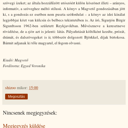
szövegi ízeket; az általa hozzáfűzött utószóért külön köszönet illeti – arányos,
informatív, a szöveghez méltó stílusú. A könyv a Magvető gondozásában jött
ki, s a gondozás ez esetben nem puszta szófordulat – a könyv az idei kínálat
legjobbjai közt van külcsín és belbecs tekintetében is. Az író, Sigurjón Birgir
Sigurdtsson 1962-ben született Reykjavikban. Művészneve a keresztneve
rövidítése, de a
sjón
azt is jelenti: látás. Pályafutását költőként kezdte, prózát,
drámát, és dalszövegeket is ír, többször dolgozott Björkkel, díjak birtokosa.
Bármit adjanak ki tőle magyarul, el fogom olvasni.
Kiadó: Magvető
Fordította: Egyed Veronika
shizoo
mikor:
15:00
Megosztás
Nincsenek megjegyzések:
Megjegyzés küldése